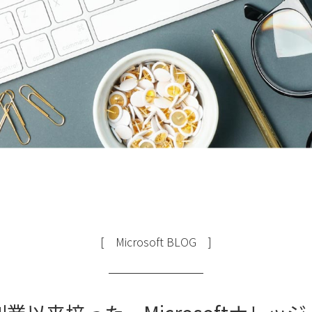
・Perfect Finder
・カレンダー移行ツール
・Catch Apps
・Power Platform 利活用支援
・ヘルプデスクチャットボット
・テクニカルサポート
・安否確認
・プロフィール交換
[ Microsoft BLOG ]