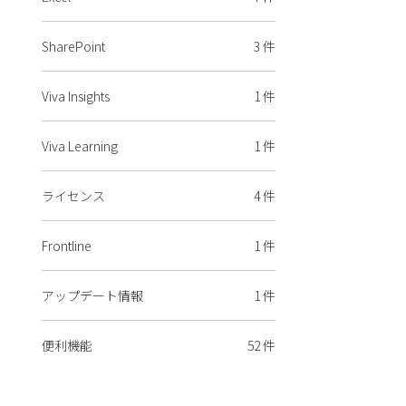
SharePoint
3 件
Viva Insights
1 件
Viva Learning
1 件
ライセンス
4 件
Frontline
1 件
アップデート情報
1 件
便利機能
52 件