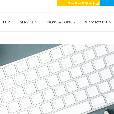
ユーザーサポート
TOP
SERVICE
NEWS & TOPICS
Microsoft BLOG
SERVICE（サービス一覧）
・ワークフロー
・掲示板
・座席予約
・組織階層型アドレス帳
・組織階層型カレンダー
・誤送信防止ツール
・Agent for Microsoft 365
Copilot