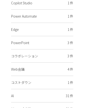
Copilot Studio
1 件
Power Automate
1 件
Edge
1 件
PowerPoint
3 件
コラボレーション
3 件
Web会議
4 件
コストダウン
1 件
AI
31 件