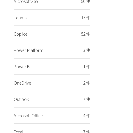
Microsoft 365
50 件
Teams
17 件
Copilot
52 件
Power Platform
3 件
Power BI
1 件
OneDrive
2 件
Outlook
7 件
Microsoft Office
4 件
Excel
7 件